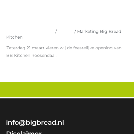
Grand opening BB
Kitchen Roosendaal
Laat een reactie achter
/
Nieuws
/
Marketing Big Bread
Kitchen
Zaterdag 21 maart vieren wij de feestelijke opening van
BB Kitchen Roosendaal.
Meer lezen »
info@bigbread.nl
Disclaimer