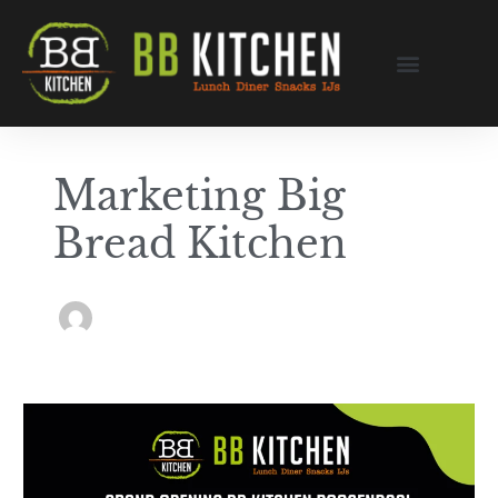
Ga
naar
de
inhoud
Marketing Big
Bread Kitchen
Grand
opening
BB