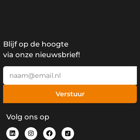
Blijf op de hoogte
via onze nieuwsbrief!
Email
Verstuur
Volg ons op
L
I
F
i
n
a