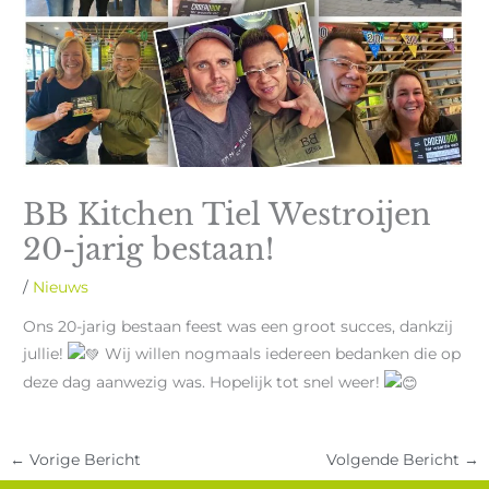
BB Kitchen Tiel Westroijen
20-jarig bestaan!
/
Nieuws
Ons 20-jarig bestaan feest was een groot succes, dankzij
jullie!
Wij willen nogmaals iedereen bedanken die op
deze dag aanwezig was. Hopelijk tot snel weer!
←
Vorige Bericht
Volgende Bericht
→