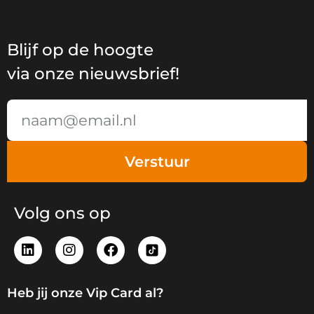
Blijf op de hoogte
via onze nieuwsbrief!
Email
Verstuur
Volg ons op
L
I
F
i
n
a
n
s
c
k
t
e
Heb jij onze Vip Card al?
e
a
b
d
g
o