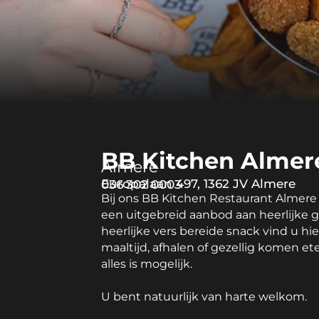
BB Kitchen Almer
Almere
Europalaan 497, 1362 JV Almere
036 302 0003
Bij ons BB Kitchen Restaurant Almere
een uitgebreid aanbod aan heerlijke 
heerlijke vers bereide snack vind u hie
maaltijd, afhalen of gezellig komen ete
alles is mogelijk.
U bent natuurlijk van harte welkom.