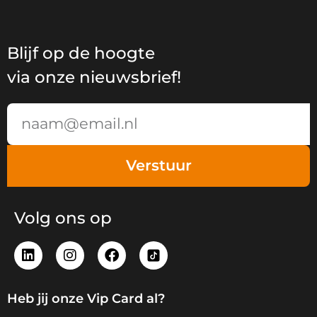
Blijf op de hoogte
via onze nieuwsbrief!
Email
Verstuur
Volg ons op
L
I
F
i
n
a
n
s
c
k
t
e
Heb jij onze Vip Card al?
e
a
b