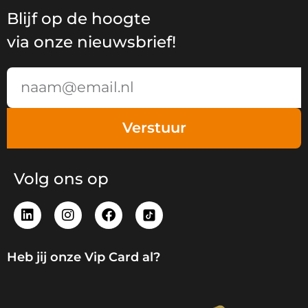
Blijf op de hoogte
via onze nieuwsbrief!
Email
Verstuur
Volg ons op
L
I
F
i
n
a
n
s
c
k
t
e
Heb jij onze Vip Card al?
e
a
b
d
g
o
i
r
o
n
a
k