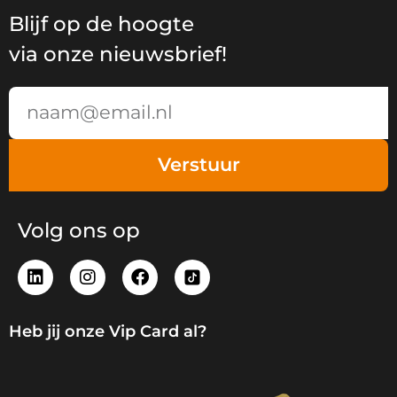
Blijf op de hoogte
via onze nieuwsbrief!
Email
Verstuur
Volg ons op
L
I
F
i
n
a
n
s
c
k
t
e
Heb jij onze Vip Card al?
e
a
b
d
g
o
i
r
o
n
a
k