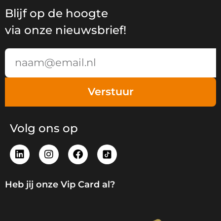
Blijf op de hoogte
via onze nieuwsbrief!
Email
Verstuur
Volg ons op
L
I
F
i
n
a
n
s
c
k
t
e
Heb jij onze Vip Card al?
e
a
b
d
g
o
i
r
o
n
a
k