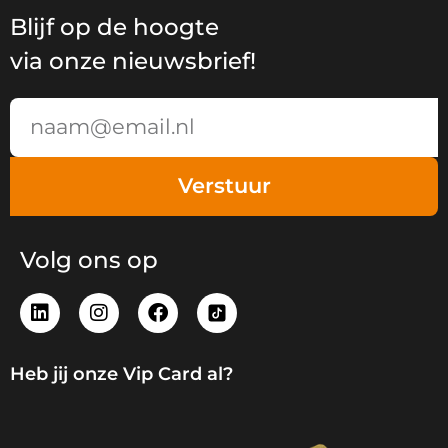
Blijf op de hoogte
via onze nieuwsbrief!
Email
Verstuur
Volg ons op
L
I
F
i
n
a
n
s
c
k
t
e
Heb jij onze Vip Card al?
e
a
b
d
g
o
i
r
o
n
a
k